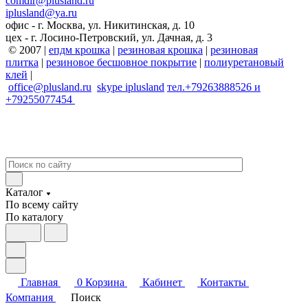
comdir@plusland.ru
iplusland@
ya.ru
офис - г. Москва, ул. Никитинская, д. 10
цех - г. Лосино-Петровский, ул. Дачная, д. 3
© 2007 |
епдм крошка
|
резиновая крошка
|
резиновая
плитка
|
резиновое бесшовное покрытие
|
полиуретановый
клей
|
office@plusland.ru
skype
iplusland
тел.+79263888526 и
+79255077454
Каталог
По всему сайту
По каталогу
Главная
0
Корзина
Кабинет
Контакты
Компания
Поиск