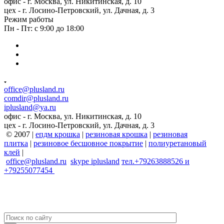
офис - г. Москва, ул. Никитинская, д. 10
цех - г. Лосино-Петровский, ул. Дачная, д. 3
Режим работы
Пн - Пт: с 9:00 до 18:00
office@plusland.ru
comdir@plusland.ru
iplusland@
ya.ru
офис - г. Москва, ул. Никитинская, д. 10
цех - г. Лосино-Петровский, ул. Дачная, д. 3
© 2007 |
епдм крошка
|
резиновая крошка
|
резиновая
плитка
|
резиновое бесшовное покрытие
|
полиуретановый
клей
|
office@plusland.ru
skype
iplusland
тел.+79263888526 и
+79255077454